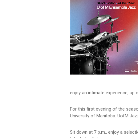
enjoy an intimate experience, up 
For this first evening of the sea
University of Manitoba: UofM Ja
Sit down at 7 p.m., enjoy a select