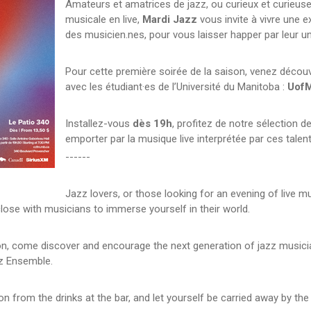
Amateurs et amatrices de jazz, ou curieux et curieuse
musicale en live,
Mardi Jazz
vous invite à vivre une e
des musicien.nes, pour vous laisser happer par leur u
Pour cette première soirée de la saison, venez découvr
avec les étudiant·es de l’Université du Manitoba :
UofM
Installez-vous
dès 19h
, profitez de notre sélection d
emporter par la musique live interprétée par ces talen
------
Jazz lovers, or those looking for an evening of live mu
close with musicians to immerse yourself in their world.
son, come discover and encourage the next generation of jazz musici
zz Ensemble.
ion from the drinks at the bar, and let yourself be carried away by t